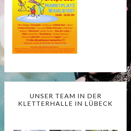
UNSER
UNSER TEAM IN DER
TEAM
KLETTERHALLE IN LÜBECK
IN
DER
KLETTERHALLE
IN