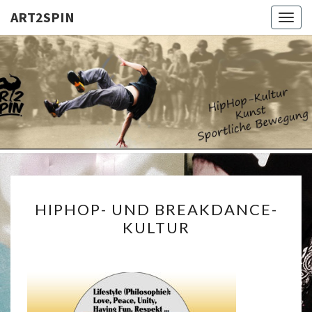
ART2SPIN
Togg
navig
ART2SPI
HipHop
–
Kultur
HIPHOP-
HIPHOP- UND BREAKDANCE-
UND
KULTUR
BREAKDANCE-
KULTUR