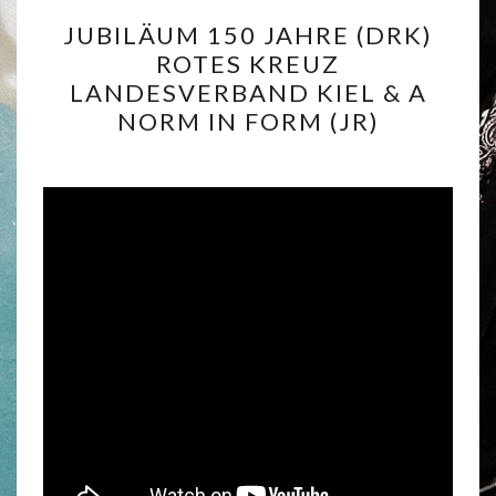
JUBILÄUM
JUBILÄUM 150 JAHRE (DRK)
150
ROTES KREUZ
JAHRE
LANDESVERBAND KIEL & A
(DRK)
NORM IN FORM (JR)
ROTES
KREUZ
LANDESVERBAND
KIEL
&
A
NORM
IN
FORM
(JR)