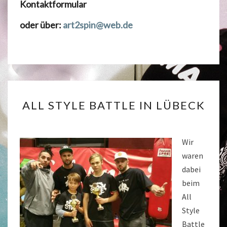
Kontaktformular
oder über:
art2spin@web.de
ALL
ALL STYLE BATTLE IN LÜBECK
STYLE
BATTLE
IN
Wir
LÜBECK
waren
dabei
beim
All
Style
Battle