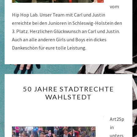
vom
Hip Hop Lab. Unser Team mit Carl und Justin
erreichte bei den Junioren in Schleswig-Holstein den
3. Platz. Herzlichen Glückwunsch an Carl und Justin.
Auch an alle anderen Girls und Boys ein dickes
Dankeschön für eure tolle Leistung.
50
50 JAHRE STADTRECHTE
JAHRE
WAHLSTEDT
STADTRECHTE
WAHLSTEDT
Art2Sp
in
unters