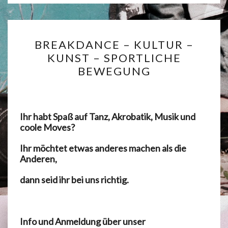
BREAKDANCE
BREAKDANCE – KULTUR –
–
KUNST – SPORTLICHE
KULTUR
BEWEGUNG
–
KUNST
–
Ihr habt Spaß auf Tanz, Akrobatik, Musik und
SPORTLICHE
coole Moves?
BEWEGUNG
Ihr möchtet etwas anderes machen als die
Anderen,
dann seid ihr bei uns richtig.
Info und Anmeldung über unser