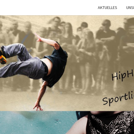
AKTUELLES
UNS
ART2
HipHop
–
Kultur