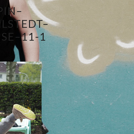
PIN–
LSTEDT–
SE–11-1