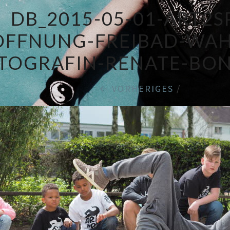
DB_2015-05-01-ART2S
OFFNUNG-FREIBAD-WAH
TOGRAFIN-RENATE-BON
← VORHERIGES
/