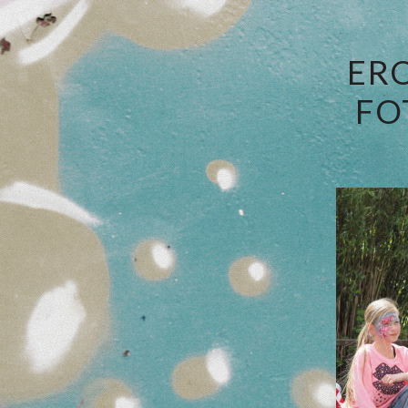
ER
FO